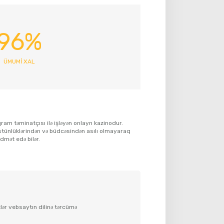
96%
ÜMUMİ XAL
am təminatçısı ilə işləyən onlayn kazinodur.
üstünlüklərindən və büdcəsindən asılı olmayaraq
dmət edə bilər.
lər vebsaytın dilinə tərcümə