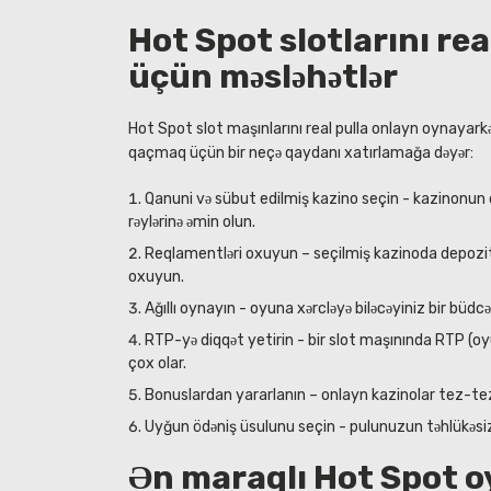
Hot Spot slotlarını re
üçün məsləhətlər
Hot Spot slot maşınlarını real pulla onlayn oynaya
qaçmaq üçün bir neçə qaydanı xatırlamağa dəyər:
Qanuni və sübut edilmiş kazino seçin - kazinonun
rəylərinə əmin olun.
Reqlamentləri oxuyun – seçilmiş kazinoda depozitlər,
oxuyun.
Ağıllı oynayın - oyuna xərcləyə biləcəyiniz bir büdc
RTP-yə diqqət yetirin - bir slot maşınında RTP (o
çox olar.
Bonuslardan yararlanın – onlayn kazinolar tez-tez 
Uyğun ödəniş üsulunu seçin - pulunuzun təhlükəsizl
Ən maraqlı Hot Spot o