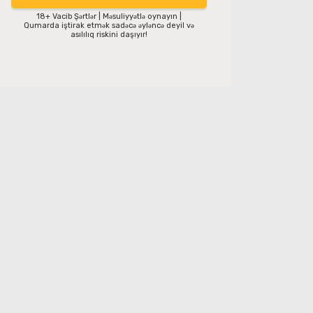
18+ Vacib Şərtlər | Məsuliyyətlə oynayın |
Qumarda iştirak etmək sadəcə əyləncə deyil və
asılılıq riskini daşıyır!