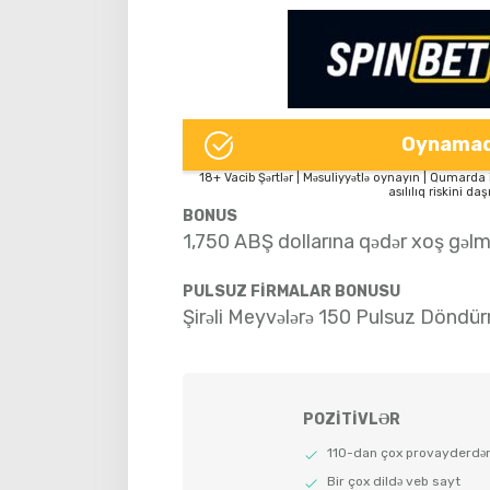
Oynama
18+ Vacib Şərtlər | Məsuliyyətlə oynayın | Qumarda 
asılılıq riskini daşı
BONUS
1,750 ABŞ dollarına qədər xoş gəlm
PULSUZ FİRMALAR BONUSU
Şirəli Meyvələrə 150 Pulsuz Döndür
POZİTİVLƏR
110-dan çox provayderdən
Bir çox dildə veb sayt