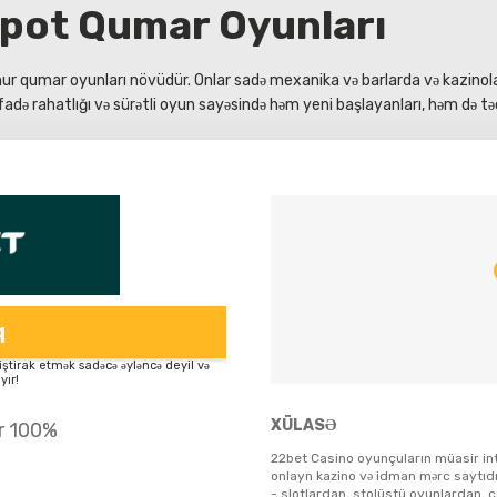
Spot Qumar Oyunları
qumar oyunları növüdür. Onlar sadə mexanika və barlarda və kazinolarda
adə rahatlığı və sürətli oyun sayəsində həm yeni başlayanları, həm də təcr
q
iştirak etmək sadəcə əyləncə deyil və
yır!
XÜLASƏ
ər 100%
22bet Casino oyunçuların müasir int
onlayn kazino və idman mərc saytıdı
- slotlardan, stolüstü oyunlardan, 