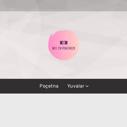
Poçetna
Yuvalar